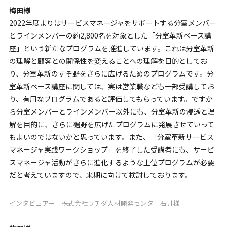
梅田様
2022年度よりはサービスマネージャをサポートする分室メンバー
とラインメンバーの約2,800名を対象とした「分室革新ベース講
座」という新たなプログラムを推進しています。これは分室革新
の理解と顧客との関係性を変えることへの理解を目的としてお
り、分室革新のすそ野をさらに広げるためのプログラムです。分
室革新ベース講座に関しては、実は営業職なども一部受講してお
り、有用なプログラムであると評価してもらっています。ですか
ら分室メンバーとラインメンバー以外にも、分室革新の浸透と理
解を目的に、さらに裾野を広げたプログラムに発展させていって
もよいのではないかと思っています。また、「分室革新サービス
マネージャ実践ワークショップ」を終了した受講者にも、サービ
スマネージャ活動がさらに進化するような上位プログラムが必要
だと考えていますので、来期に向けて検討しております。
インタビュアー 株式会社ウチダ人材開発センタ 石井様