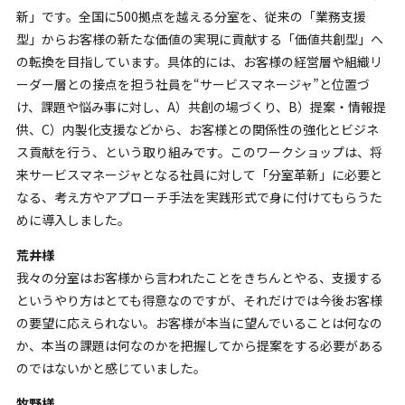
新」です。全国に500拠点を越える分室を、従来の「業務支援
型」からお客様の新たな価値の実現に貢献する「価値共創型」へ
の転換を目指しています。具体的には、お客様の経営層や組織リ
ーダー層との接点を担う社員を“サービスマネージャ”と位置づ
け、課題や悩み事に対し、A）共創の場づくり、B）提案・情報提
供、C）内製化支援などから、お客様との関係性の強化とビジネ
ス貢献を行う、という取り組みです。このワークショップは、将
来サービスマネージャとなる社員に対して「分室革新」に必要と
なる、考え方やアプローチ手法を実践形式で身に付けてもらうた
めに導入しました。
荒井様
我々の分室はお客様から言われたことをきちんとやる、支援する
というやり方はとても得意なのですが、それだけでは今後お客様
の要望に応えられない。お客様が本当に望んでいることは何なの
か、本当の課題は何なのかを把握してから提案をする必要がある
のではないかと感じていました。
牧野様