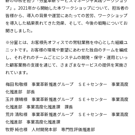
新の中核を担う「分室革新サービスマネージャ実践ワークショッ
プ」。2021年から開始した本ワークショップについて、担当者の
皆様から、導入の背景や運営にあたっての苦労、ワークショップ
を導入した結果表れてきた効果、そして、今後の戦略についてお
聞きしました。
※分室とは、お客様先オフィスでの常駐業務を中心とした組織ユ
ニットです。お客様の環境や要望にあわせた独自のチームを編成
し、それぞれのチームごとにシステムの開発・保守・運用といっ
た顧客業務の支援を通じて、さまざまなサービスの提供を実施さ
れています。
梅田 和敬様 事業革新推進グループ ＳＥ＋センター 事業高度
化推進部 部長
玉井 康晴様 事業革新推進グループ ＳＥ＋センター 事業高度
化推進部 事業高度化推進課 課長
荒井 清和様 事業革新推進グループ ＳＥ＋センター 事業高度
化推進部 事業高度化推進課
牧野 純也様 人材開発本部 専門性評価推進部