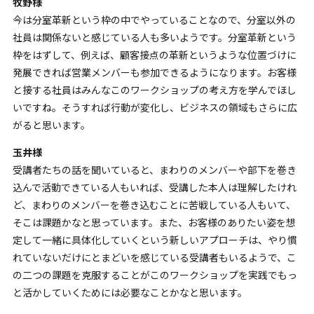
牧野様
今は分室革新という枠の中でやっていることなので、分室以外の
社員は関係ないと感じている人も多いようです。分室革新という
枠をはずして、例えば、顧客接点の革新というような位置づけに
発展できれば営業メンバーも参加できるようになります。お客様
と接する社員はみんなこのワークショップの考え方を学んでほし
いですね。そうすれば行動が変化し、ビジネスの領域もさらに広
がると思います。
玉井様
受講者たちの話を聞いていると、まわりのメンバーや部下を巻き
込んで活動できている人もいれば、受講した本人は理解したけれ
ど、まわりのメンバーを巻き込むことに苦戦している人もいて、
そこは課題かなと思っています。また、お客様のありたい姿を想
定して一緒に具体化していくという新しいアプローチは、やり慣
れていないだけにとまどいを感じている受講者もいるようで、こ
の二つの課題を克服することがこのワークショップを実践でもっ
と活かしていくためには必要なことかなと思います。